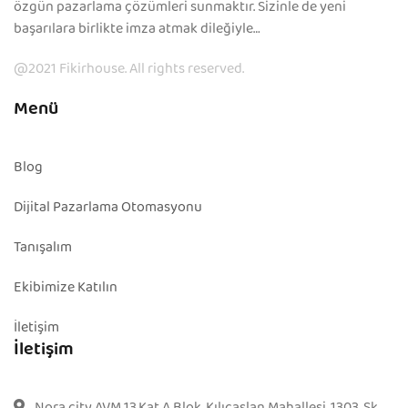
özgün pazarlama çözümleri sunmaktır. Sizinle de yeni
başarılara birlikte imza atmak dileğiyle…
@2021 Fikirhouse. All rights reserved.
Menü
Blog
Dijital Pazarlama Otomasyonu
Tanışalım
Ekibimize Katılın
İletişim
İletişim
Nora city AVM 13.Kat A Blok ,Kılıçaslan Mahallesi, 1303. Sk.