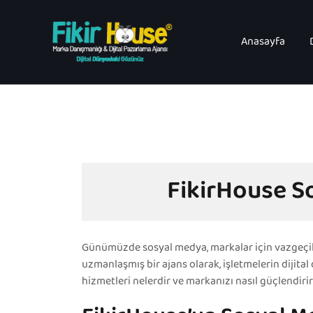
Skip
to
content
Anasayfa
FikirHouse So
Günümüzde sosyal medya, markalar için vazgeçilm
uzmanlaşmış bir ajans olarak, işletmelerin dijit
hizmetleri nelerdir ve markanızı nasıl güçlendiri