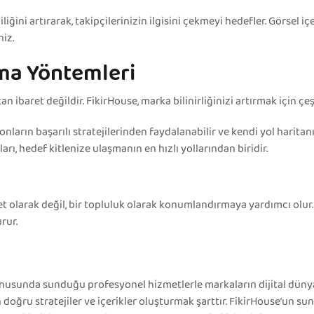
iğini artırarak, takipçilerinizin ilgisini çekmeyi hedefler. Görsel içer
niz.
rma Yöntemleri
ibaret değildir. FikirHouse, marka bilinirliğinizi artırmak için çeş
onların başarılı stratejilerinden faydalanabilir ve kendi yol haritanı
ı, hedef kitlenize ulaşmanın en hızlı yollarından biridir.
 olarak değil, bir topluluk olarak konumlandırmaya yardımcı olur. 
urur.
onusunda sunduğu profesyonel hizmetlerle markaların dijital düny
 doğru stratejiler ve içerikler oluşturmak şarttır. FikirHouse’un s