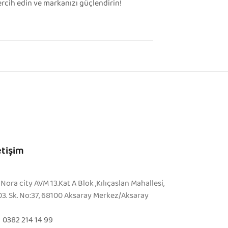
tercih edin ve markanızı güçlendirin!
etişim
Nora city AVM 13.Kat A Blok ,Kılıçaslan Mahallesi,
03. Sk. No:37, 68100 Aksaray Merkez/Aksaray
0382 214 14 99