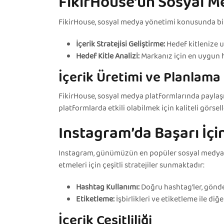
FikirHouse’un Sosyal M
FikirHouse, sosyal medya yönetimi konusunda bir
İçerik Stratejisi Geliştirme:
Hedef kitlenize u
Hedef Kitle Analizi:
Markanız için en uygun he
İçerik Üretimi ve Planlama
FikirHouse, sosyal medya platformlarında paylaşılac
platformlarda etkili olabilmek için kaliteli görse
Instagram’da Başarı İçin
Instagram, günümüzün en popüler sosyal medya pl
etmeleri için çeşitli stratejiler sunmaktadır:
Hashtag Kullanımı:
Doğru hashtag’ler, gönder
Etiketleme:
İşbirlikleri ve etiketleme ile diğ
İçerik Çeşitliliği