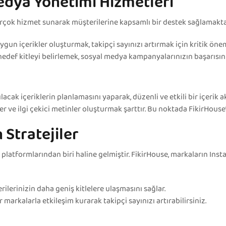
edya Yönetimi Hizmetleri
çok hizmet sunarak müşterilerine kapsamlı bir destek sağlamaktad
ygun içerikler oluşturmak, takipçi sayınızı artırmak için kritik önem
def kitleyi belirlemek, sosyal medya kampanyalarınızın başarısını 
ak içeriklerin planlamasını yaparak, düzenli ve etkili bir içerik akı
ller ve ilgi çekici metinler oluşturmak şarttır. Bu noktada FikirHous
 Stratejiler
atformlarından biri haline gelmiştir. FikirHouse, markaların Inst
ilerinizin daha geniş kitlelere ulaşmasını sağlar.
er markalarla etkileşim kurarak takipçi sayınızı artırabilirsiniz.