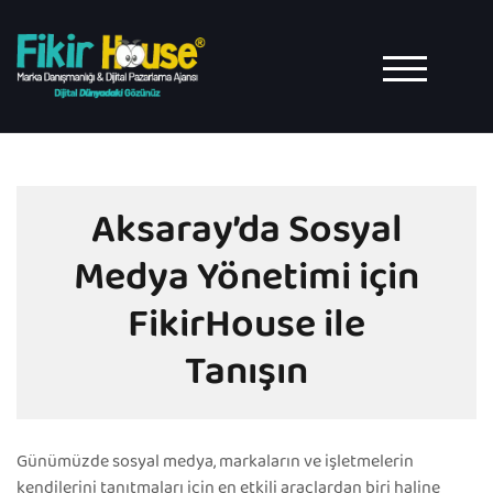
Skip
to
content
TOGGLE MO
Aksaray’da Sosyal
Medya Yönetimi için
FikirHouse ile
Tanışın
Günümüzde sosyal medya, markaların ve işletmelerin
kendilerini tanıtmaları için en etkili araçlardan biri haline