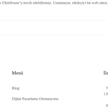
 FikirHouse’u tercih edebilirsiniz. Unutmayın, etkileyici bir web sitesi, ba
Menü
İl
Blog
N
13
Dijital Pazarlama Otomasyonu
0