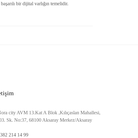
şarılı bir dijital varlığın temelidir.
etişim
ora city AVM 13.Kat A Blok ,Kılıçaslan Mahallesi,
03. Sk. No:37, 68100 Aksaray Merkez/Aksaray
382 214 14 99