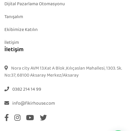
Dijital Pazarlama Otomasyonu
Tanışalım
Ekibimize Katılın
İletişim
İletişim
Nora city AVM 13.Kat A Blok ,Kılıçaslan Mahallesi, 1303. Sk.
No:37, 68100 Aksaray Merkez/Aksaray
0382 214 14 99
info@fikirhouse.com